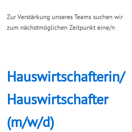
Ambulante Pflege
Zur Verstärkung unseres Teams suchen wir
zum nächstmöglichen Zeitpunkt eine/n
Behandlungspflege
Spezielle ambulante palliative Versorgung
(SAPV)
Hauswirtschafterin/
Pflegeberatung
Hauswirtschafter
Wohngemeinschaft
Kontakt
(m/w/d)